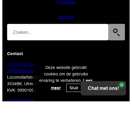
Producten
Services
Contact
+31 6 1222 6811
Deze website gebruikt
info@defirmacnc.nl
cookies om de gebruiks
Locomotiefstraat 4,
ervaring te verbeteren.
Lees
3534BK, Utrecht
meer
Sluit
Chat met ons!
KVK: 99901099
Chat Assistant
Sitemap