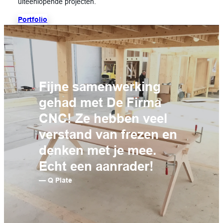
uiteenlopende projecten.
Portfolio
Fijne samenwerking
gehad met De Firma
CNC! Ze hebben veel
verstand van frezen en
denken met je mee.
Echt een aanrader!
— Q Plate