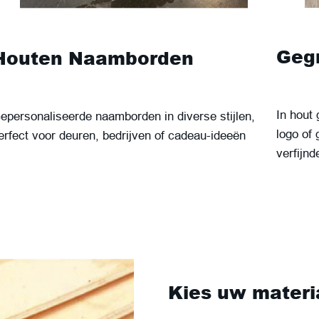
Gegr
Houten Naamborden
In hout 
epersonaliseerde naamborden in diverse stijlen,
logo of 
erfect voor deuren, bedrijven of cadeau-ideeën
verfijnd
Kies uw materi