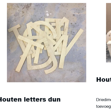
Hout
Houten letters dun
Driedime
toevoeg