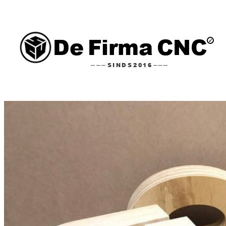
Ga
naar
De Firma CNC
de
inhoud