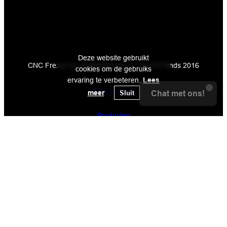
De Firma CNC
Deze website gebruikt
CNC Frezen en Houtbewerking in Utrecht Sinds 2016
cookies om de gebruiks
ervaring te verbeteren.
Lees
Meubelmakerij
meer
Sluit
Chat met ons!
Producten
Services
Contact
+31 6 1222 6811